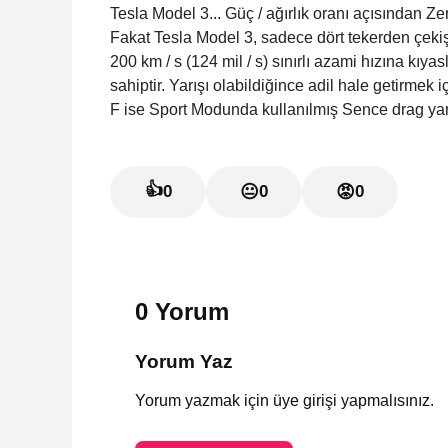
Tesla Model 3... Güç / ağırlık oranı açısından Ze
Fakat Tesla Model 3, sadece dört tekerden çe
200 km / s (124 mil / s) sınırlı azami hızına kıy
sahiptir. Yarışı olabildiğince adil hale getirm
F ise Sport Modunda kullanılmış Sence drag yarış
👍
0
😐
0
😡
0
0 Yorum
Yorum Yaz
Yorum yazmak için üye girişi yapmalısınız.