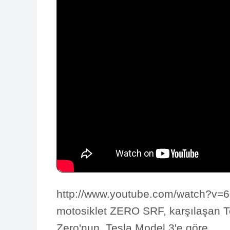
http://www.youtube.com/watch?v=6
motosiklet ZERO SRF, karşılaşan Te
Zero'nun, Tesla Model 3'e göre...