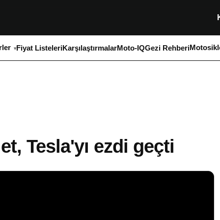
ler
Motosikl
Fiyat Listeleri
Karşılaştırmalar
Moto-IQ
Gezi Rehberi
, Tesla'yı ezdi geçti