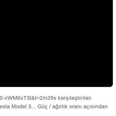
0-xWM6sT3I&t=2m29s karşılaştırılan
sla Model 3... Güç / ağırlık oranı açısından