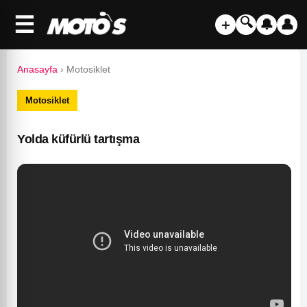
☰
🔍
＋
🔔
👤
Anasayfa
›
Motosiklet
Motosiklet
Yolda küfürlü tartışma