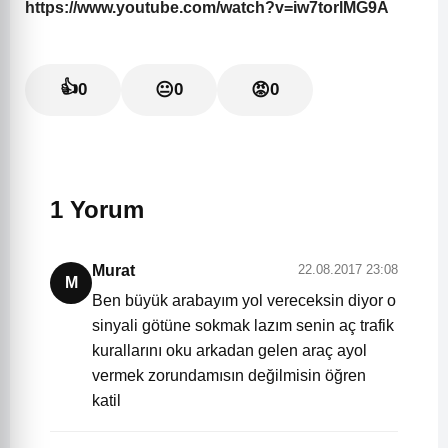
https://www.youtube.com/watch?v=iw7torlMG9A
👍
0
😐
0
😡
0
1 Yorum
Murat
22.08.2017 23:08
M
Ben büyük arabayım yol vereceksin diyor o
sinyali götüne sokmak lazım senin aç trafik
kurallarını oku arkadan gelen araç ayol
vermek zorundamısın değilmisin öğren
katil