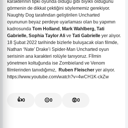
karakterinin tıpkı oyunda olduğu gibi bıyıklı olduğunu
görmenin de dikkat çektiğini söylememiz gerekiyor.
Naughty Dog tarafından geliştirilen Uncharted
oyununun beyaz perdeye uyarlaması olan bu yapımın
kadrosunda
Tom Holland
,
Mark Wahlberg, Tati
Gabrielle, Sophia Taylor Ali
ve
Tati Gabrielle
yer alıyor.
18 Şubat 2022 tarihinde bizlerle buluşacak olan filmde,
Nathan ‘Nate’ Drake’i Spider-Man Uncharted oyun
serisinin ana karakteri rolüyle tanıyoruz. Fİlmin
yönetmen koltuğunda ise Zombieland ve Venom
filmlerinden tanııdığımız,
Ruben Fleischer
yer alıyor.
https://www.youtube.com/watch?v=4wCH1K-ckZw
👍
0
😐
0
😡
0