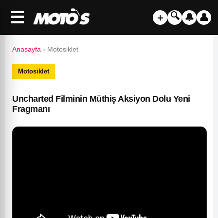
☰
🔍
＋
🔔
👤
Anasayfa
›
Motosiklet
Motosiklet
Uncharted Filminin Müthiş Aksiyon Dolu Yeni
Fragmanı