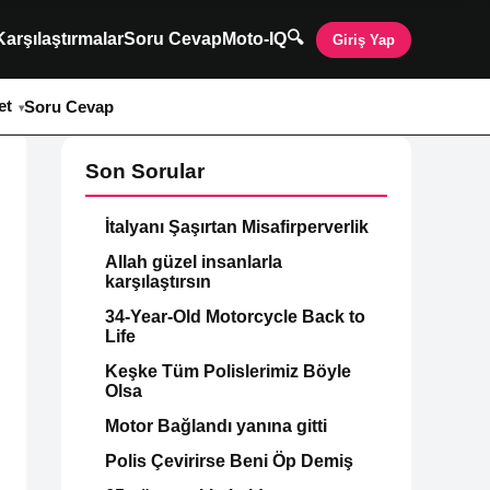
🔍
Karşılaştırmalar
Soru Cevap
Moto-IQ
Giriş Yap
et
Soru Cevap
Son Sorular
İtalyanı Şaşırtan Misafirperverlik
Allah güzel insanlarla
karşılaştırsın
34-Year-Old Motorcycle Back to
Life
Keşke Tüm Polislerimiz Böyle
Olsa
Motor Bağlandı yanına gitti
Polis Çevirirse Beni Öp Demiş