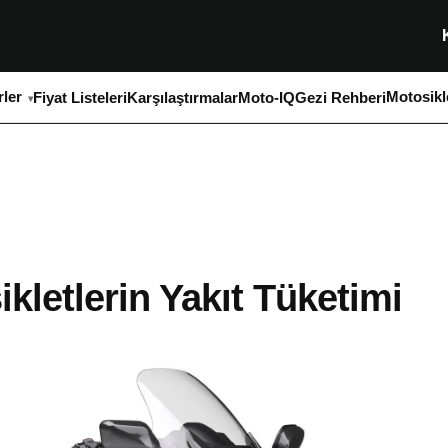
ler
Motosikl
Fiyat Listeleri
Karşılaştırmalar
Moto-IQ
Gezi Rehberi
letlerin Yakıt Tüketimi