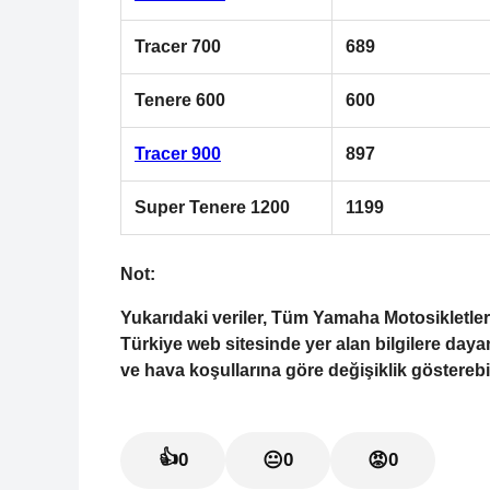
Tracer 700
689
Tenere 600
600
Tracer 900
897
Super Tenere 1200
1199
Not:
Yukarıdaki veriler, Tüm Yamaha Motosikletleri
Türkiye web sitesinde yer alan bilgilere dayan
ve hava koşullarına göre değişiklik gösterebil
👍
0
😐
0
😡
0