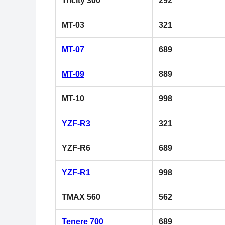
Tricity 300
292
MT-03
321
MT-07
689
MT-09
889
MT-10
998
YZF-R3
321
YZF-R6
689
YZF-R1
998
TMAX 560
562
Tenere 700
689