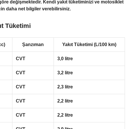
a göre değişmektedir. Kendi yakıt tüketiminizi ve motosiklet
n daha net bilgiler verebilirsiniz.
t Tüketimi
cc)
Şanzıman
Yakıt Tüketimi (L/100 km)
CVT
3,0 litre
CVT
3,2 litre
CVT
2,3 litre
CVT
2,2 litre
CVT
2,2 litre