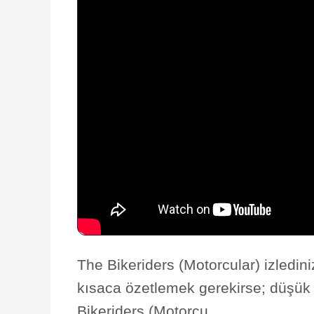
The Bikeriders (Motorcular) izledin
kısaca özetlemek gerekirse; düşük b
Bikeriders (Motorcu...