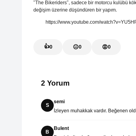
"The Bikeriders", sadece bir motorcu kulübü kök
değişim üzerine düşündüren bir yapım.
https://www.youtube.com/watch?v=YU5
👍
0
😐
0
😡
0
2 Yorum
semi
S
İzleyen muhakkak vardır. Beğenen ol
Bulent
B