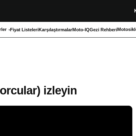
ler
Motosikl
Fiyat Listeleri
Karşılaştırmalar
Moto-IQ
Gezi Rehberi
rcular) izleyin