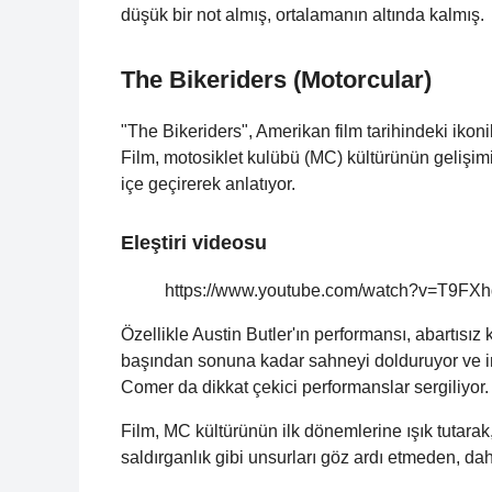
düşük bir not almış, ortalamanın altında kalmış.
The Bikeriders (Motorcular)
"The Bikeriders", Amerikan film tarihindeki ikonik
Film, motosiklet kulübü (MC) kültürünün gelişimi
içe geçirerek anlatıyor.
Eleştiri videosu
https://www.youtube.com/watch?v=T9FX
Özellikle Austin Butler'ın performansı, abartısız 
başından sonuna kadar sahneyi dolduruyor ve ina
Comer da dikkat çekici performanslar sergiliyor.
Film, MC kültürünün ilk dönemlerine ışık tutarak,
saldırganlık gibi unsurları göz ardı etmeden, daha