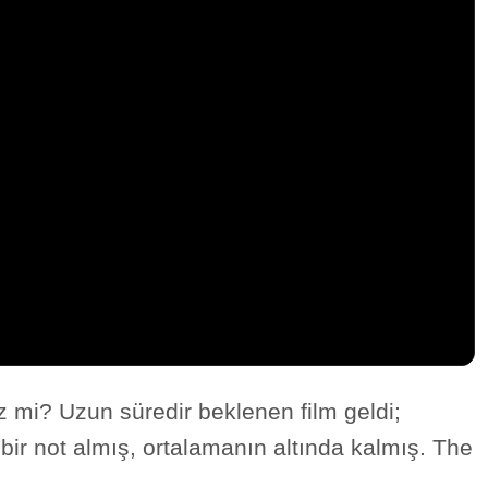
iz mi? Uzun süredir beklenen film geldi;
ir not almış, ortalamanın altında kalmış. The