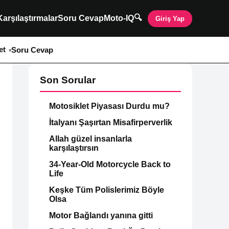
🔍
Karşılaştırmalar
Soru Cevap
Moto-IQ
Giriş Yap
et
Soru Cevap
Son Sorular
Motosiklet Piyasası Durdu mu?
İtalyanı Şaşırtan Misafirperverlik
Allah güzel insanlarla
karşılaştırsın
34-Year-Old Motorcycle Back to
Life
Keşke Tüm Polislerimiz Böyle
Olsa
Motor Bağlandı yanına gitti