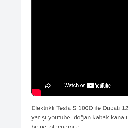
Elektrikli Tesla S 100D ile Ducati 
yarışı youtube, doğan kabak kanalınd
birinci olacağını d...