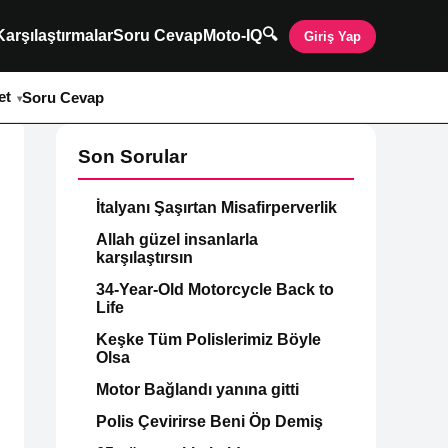
🔍
Karşılaştırmalar
Soru Cevap
Moto-IQ
Giriş Yap
et
Soru Cevap
Son Sorular
İtalyanı Şaşırtan Misafirperverlik
Allah güzel insanlarla
karşılaştırsın
34-Year-Old Motorcycle Back to
Life
Keşke Tüm Polislerimiz Böyle
Olsa
Motor Bağlandı yanına gitti
Polis Çevirirse Beni Öp Demiş