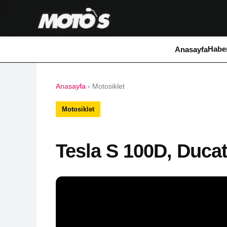
Haber
Anasayfa
Anasayfa
›
Motosiklet
Motosiklet
Tesla S 100D, Ducat