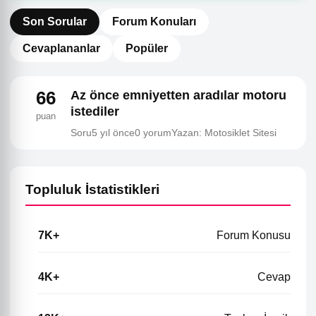
Son Sorular
Forum Konuları
Cevaplananlar
Popüler
66
Az önce emniyetten aradılar motoru
istediler
puan
Soru
5 yıl önce
0 yorum
Yazan: Motosiklet Sitesi
Topluluk İstatistikleri
7K+
Forum Konusu
4K+
Cevap