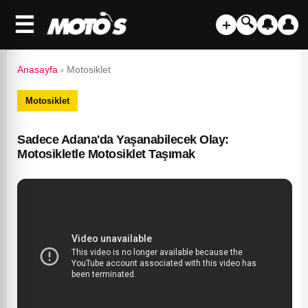
☰
🔍
＋
🔔
👤
Anasayfa
›
Motosiklet
Motosiklet
Sadece Adana'da Yaşanabilecek Olay:
Motosikletle Motosiklet Taşımak