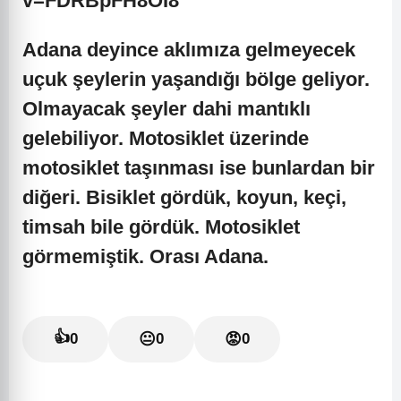
v=FDRBpFH8OI8
Adana deyince
aklımıza gelmeyecek
uçuk şeylerin yaşandığı bölge geliyor.
Olmayacak şeyler dahi mantıklı
gelebiliyor.
Motosiklet
üzerinde
motosiklet taşınması
ise bunlardan bir
diğeri. Bisiklet gördük, koyun, keçi,
timsah bile gördük. Motosiklet
görmemiştik. Orası Adana.
👍
0
😐
0
😡
0