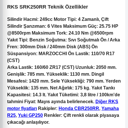
RKS SRK250RR Teknik Özellikler
Silindir Hacmi:
249cc
Motor Tipi:
4 Zamanlı, Çift
Silindir
Şanzıman:
6 Vites
Maksimum Güç:
25.75 HP
@8500rpm
Maksimum Tork:
24.10 Nm @6500rpm
Yakıt Tipi:
Benzin
Soğutma:
Sıvı Soğutmalı
Ön / Arka
Fren:
300mm Disk / 240mm Disk (ABS)
Ön
Süspansiyon:
MARZOCCHI
Ön Lastik:
110/70 R17
(CST)
Arka Lastik:
160/60 ZR17 (CST)
Uzunluk:
2050 mm.
Genişlik:
785 mm.
Yükseklik:
1130 mm.
Dingil
Mesafesi:
1420 mm.
Sele Yüksekliği:
790 mm.
Yerden
Yükseklik:
135 mm.
Net Ağırlık:
175 kg.
Yakıt Tankı
Kapasitesi:
14.3 lt.
Yakıt Tüketimi:
3,8 litre / 100km'de
tahmini
Fiyat:
Mayıs ayında belirlenecek.
Diğer RKS
motor fiyatları
Rakipler:
Honda CBR250RR
,
Yamaha
R25
,
Yuki GP250
Renkler:
Çift renkli olarak piyasaya
çıkacağı anlaşılıyor.