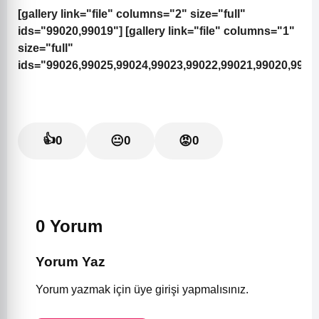
[gallery link="file" columns="2" size="full"
ids="99020,99019"] [gallery link="file" columns="1"
size="full"
ids="99026,99025,99024,99023,99022,99021,99020,9901
👍
0
😐
0
😡
0
0 Yorum
Yorum Yaz
Yorum yazmak için üye girişi yapmalısınız.