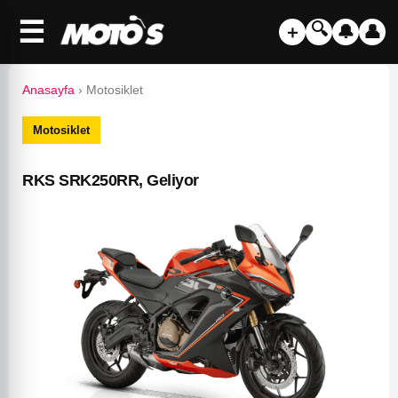
☰
🔍
＋
🔔
👤
Anasayfa
›
Motosiklet
Motosiklet
RKS SRK250RR, Geliyor