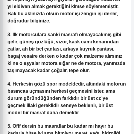
yıl eldiven almak gerektiğini kimse söylememiştir.
Bak bu aklınızda olsun motor işi zengin işi derler,
doğrudur bilginize.
3. İlk motorculara sanki masrafı olmayacakmış gibi
gelir
, güneş gözlüğü, vizör, kask camı kenarından
çatlar, ah bir bel çantası, arkaya kuyruk çantası,
bagaj vesaire derken o kadar çok malzeme alırsınız
ki ne o eşyalar motora sığar ne de motora, yanınızda
taşımayacak kadar çoğalır, tepe olur.
4. Herkesin gözü spor modeldedir,
altındaki motorun
basıncaa uçmasını herkesi geçmesini ister, ama
durum göründüğünden farklıdır bir üst cc'ye
geçmek illaki gereklidir seneye beklenir, bir üst
model bir masraf daha demektir.
5. Offf dersin bu masraflar bu kadar mı
hayır bu
kadarla bitse iyi ama bitmiyor meret, yağı, hidroliği,