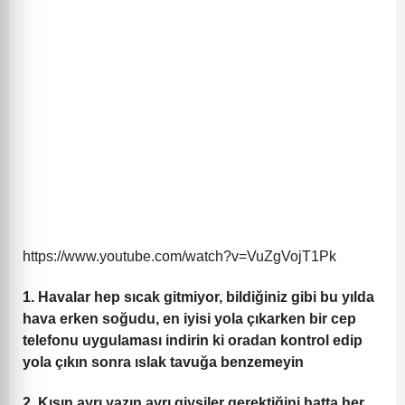
https://www.youtube.com/watch?v=VuZgVojT1Pk
1. Havalar hep sıcak gitmiyor,
bildiğiniz gibi bu yılda
hava erken soğudu, en iyisi yola çıkarken bir cep
telefonu uygulaması indirin ki oradan kontrol edip
yola çıkın sonra ıslak tavuğa benzemeyin
2. Kışın ayrı yazın ayrı giysiler
gerektiğini hatta her