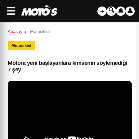
☰
🔍
＋
🔔
👤
Anasayfa
›
Motosiklet
Motosiklet
Motora yeni başlayanlara kimsenin söylemediği
7 şey