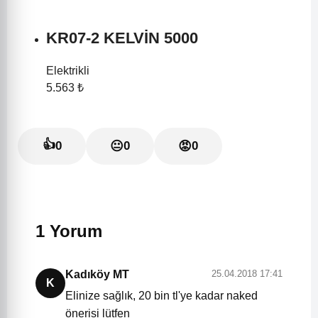
KR07-2 KELVİN 5000
Elektrikli
5.563 ₺
👍
0
😐
0
😡
0
1 Yorum
Kadıköy MT
25.04.2018 17:41
K
Elinize sağlık, 20 bin tl'ye kadar naked
önerisi lütfen