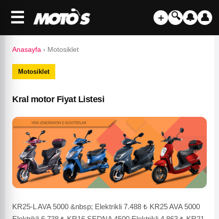
☰
🔍
＋
🔔
👤
Anasayfa
›
Motosiklet
Motosiklet
Kral motor Fiyat Listesi
KR25-L AVA 5000 &nbsp; Elektrikli 7.488 ₺ KR25 AVA 5000
Elektrikli 6.738 ₺ KR16 SEDNA 4500 Elektrikli 4.863 ₺ KR21-