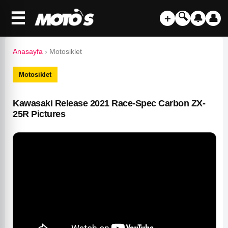
☰
🔍
＋
🔔
👤
Anasayfa
›
Motosiklet
Motosiklet
Kawasaki Release 2021 Race-Spec Carbon ZX-
25R Pictures