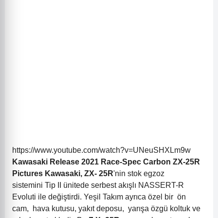
https://www.youtube.com/watch?v=UNeuSHXLm9w
Kawasaki Release 2021 Race-Spec Carbon ZX-25R
Pictures
Kawasaki, ZX-
25R
'nin
stok egzoz
sistemini
Tip II ünitede
serbest akışlı NASSERT-R
Evoluti ile değiştirdi
.
Yeşil Takım
ayrıca
özel bir
ön
cam,
hava kutusu, yakıt deposu,
yarışa
özgü koltuk ve