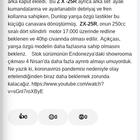
arka kaput ekledi.
Bu
Z
X
-25R
ayrıca arka set
ayak
kumandalarına
ve ayarlanabilir debriyaj ve fren
kollarına
sahipken, Dunlop yarışa özgü
lastikler bu
küçüğü canavara dönüştürmüş.
ZX-25R
, onun 250cc
sıralı dört silindirli
motor 17.000 üzerinde redline
beklenen ve 40hp civarında olması edilir
.
Açıkçası,
yarışa özgü modelin daha fazlasına sahip olmasını
bekleriz.
Stok sürümünün Endonezya'daki showrooma
çıkması
4
Nisan'da daha fazla ayrıntı almayı umuyorduk.
Ne yazık ki, koronavirüs pandemisi nedeniyle olay
ertelendiğinden biraz daha beklemek zorunda
kalacağız. https://www.youtube.com/watch?
v=sGnl7roXByE
👍
0
😐
0
😡
0