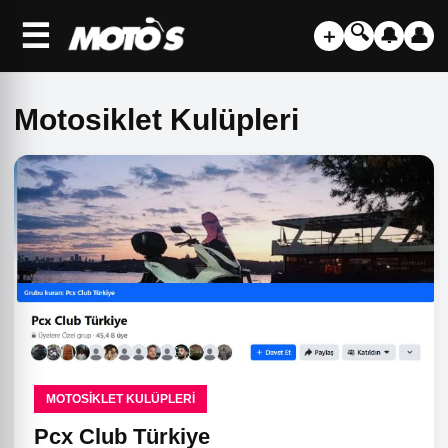
☰
🔍
＋
🔔
👤
Motosiklet Kulüpleri
MOTOSIKLET KULÜPLERI
Pcx Club Türkiye