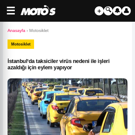
☰
🔍
＋
🔔
👤
Anasayfa
›
Motosiklet
Motosiklet
İstanbul’da taksiciler virüs nedeni ile işleri
azaldığı için eylem yapıyor