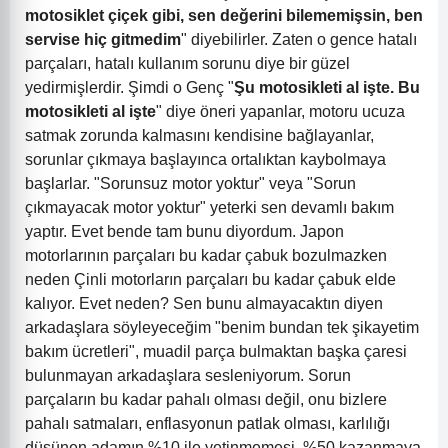
motosiklet çiçek gibi, sen değerini bilememişsin, ben
servise hiç gitmedim
" diyebilirler. Zaten o gence hatalı
parçaları, hatalı kullanım sorunu diye bir güzel
yedirmişlerdir. Şimdi o Genç "
Şu motosikleti al işte. Bu
motosikleti al işte
" diye öneri yapanlar, motoru ucuza
satmak zorunda kalmasını kendisine bağlayanlar,
sorunlar çıkmaya başlayınca ortalıktan kaybolmaya
başlarlar. "Sorunsuz motor yoktur" veya "Sorun
çıkmayacak motor yoktur" yeterki sen devamlı bakım
yaptır. Evet bende tam bunu diyordum. Japon
motorlarının parçaları bu kadar çabuk bozulmazken
neden Çinli motorların parçaları bu kadar çabuk elde
kalıyor. Evet neden? Sen bunu almayacaktın diyen
arkadaşlara söyleyeceğim "benim bundan tek şikayetim
bakım ücretleri", muadil parça bulmaktan başka çaresi
bulunmayan arkadaşlara sesleniyorum. Sorun
parçaların bu kadar pahalı olması değil, onu bizlere
pahalı satmaları, enflasyonun patlak olması, karlılığı
düşünen adamın %10 ile yetinmemesi, %50 kazanmaya