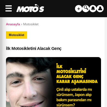
☰
🔍
＋
🔔
👤
Anasayfa
›
Motosiklet
Motosiklet
İlk Motosikletini Alacak Genç