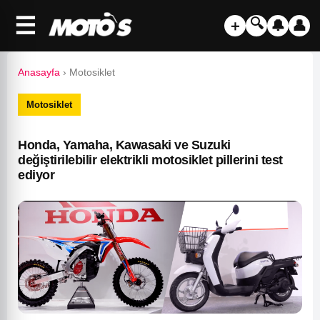
☰
🔍
＋
🔔
👤
Anasayfa
›
Motosiklet
Motosiklet
Honda, Yamaha, Kawasaki ve Suzuki
değiştirilebilir elektrikli motosiklet pillerini test
ediyor