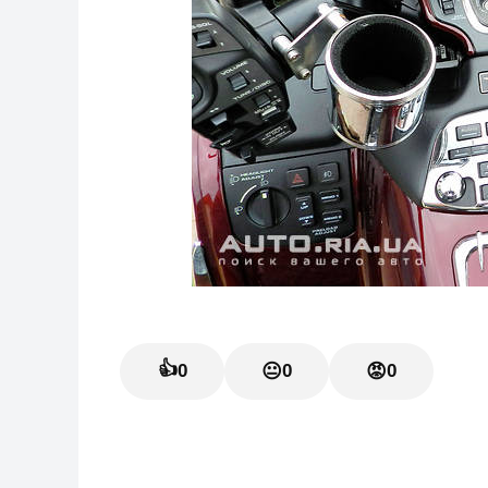
👍
0
😐
0
😡
0