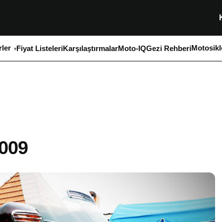
ler
Motosikl
Fiyat Listeleri
Karşılaştırmalar
Moto-IQ
Gezi Rehberi
009