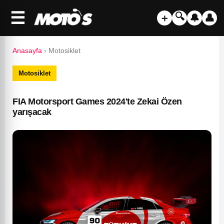
☰
🔍
＋
🔔
👤
Anasayfa
›
Motosiklet
Motosiklet
FIA Motorsport Games 2024'te Zekai Özen
yarışacak