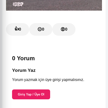
👍
0
😐
0
😡
0
0 Yorum
Yorum Yaz
Yorum yazmak için üye girişi yapmalısınız.
Giriş Yap / Üye Ol