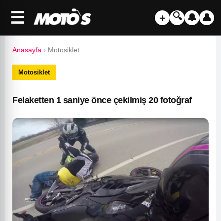
☰
🔍
＋
🔔
👤
Anasayfa
›
Motosiklet
Motosiklet
Felaketten 1 saniye önce çekilmiş 20 fotoğraf