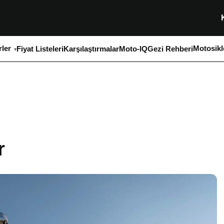
ler
Motosikl
Fiyat Listeleri
Karşılaştırmalar
Moto-IQ
Gezi Rehberi
r