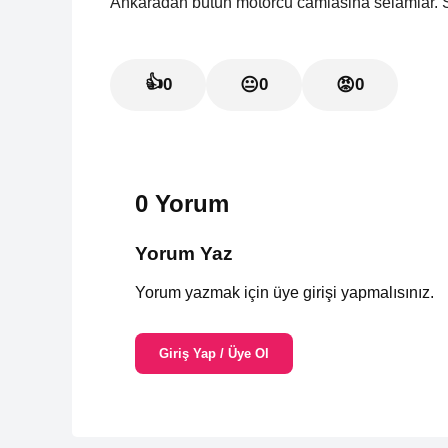
Ankaradan bütün motorcu camiasina selamlar. 
👍
0
😐
0
😡
0
0 Yorum
Yorum Yaz
Yorum yazmak için üye girişi yapmalısınız.
Giriş Yap / Üye Ol