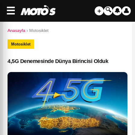
☰
🔍
＋
🔔
👤
Anasayfa
›
Motosiklet
Motosiklet
4,5G Denemesinde Dünya Birincisi Olduk