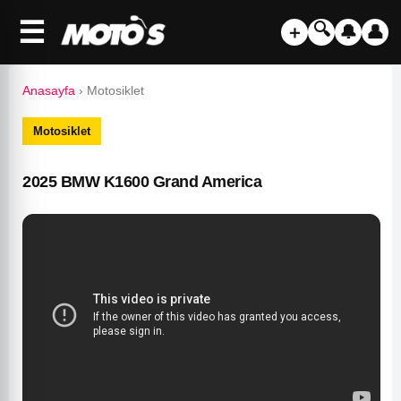
☰
🔍
＋
🔔
👤
Anasayfa
›
Motosiklet
Motosiklet
2025 BMW K1600 Grand America