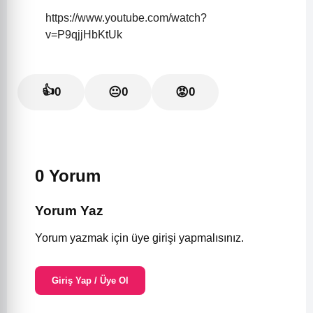
https://www.youtube.com/watch?
v=P9qjjHbKtUk
👍
0
😐
0
😡
0
0 Yorum
Yorum Yaz
Yorum yazmak için üye girişi yapmalısınız.
Giriş Yap / Üye Ol