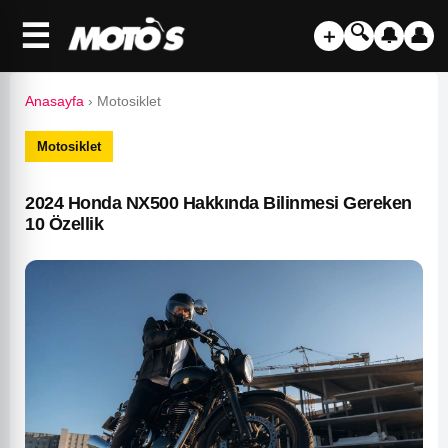
☰
🔍
＋
🔔
👤
Anasayfa
›
Motosiklet
Motosiklet
2024 Honda NX500 Hakkında Bilinmesi Gereken
10 Özellik