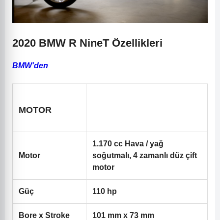
2020 BMW R NineT Özellikleri
BMW'den
MOTOR
1.170 cc Hava / yağ
Motor
soğutmalı, 4 zamanlı düz çift
motor
Güç
110 hp
Bore x Stroke
101 mm x 73 mm