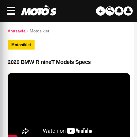
☰
🔍
＋
🔔
👤
Anasayfa
›
Motosiklet
Motosiklet
2020 BMW R nineT Models Specs