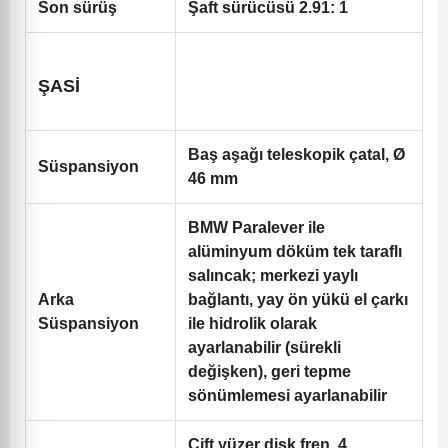
Son sürüş
Şaft sürücüsü 2.91: 1
ŞASİ
Baş aşağı teleskopik çatal, Ø
Süspansiyon
46 mm
BMW Paralever ile
alüminyum döküm tek taraflı
salıncak; merkezi yaylı
Arka
bağlantı, yay ön yükü el çarkı
Süspansiyon
ile hidrolik olarak
ayarlanabilir (sürekli
değişken), geri tepme
sönümlemesi ayarlanabilir
Çift yüzer disk fren, 4