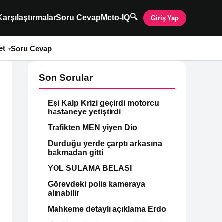
🔍
Karşılaştırmalar
Soru Cevap
Moto-IQ
Giriş Yap
et
Soru Cevap
Son Sorular
Eşi Kalp Krizi geçirdi motorcu
hastaneye yetiştirdi
Trafikten MEN yiyen Dio
Durduğu yerde çarptı arkasına
bakmadan gitti
YOL SULAMA BELASI
Görevdeki polis kameraya
alınabilir
Mahkeme detaylı açıklama Erdo